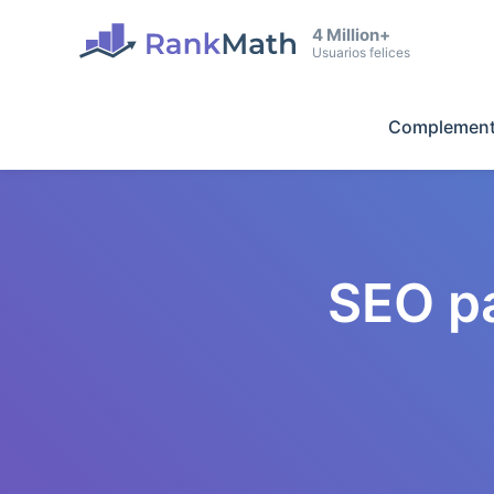
4 Million+
Usuarios felices
Complement
SEO p