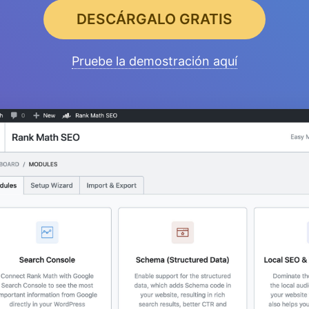
DESCÁRGALO GRATIS
Pruebe la demostración aquí