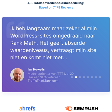
4,8 Totale tevredenheidsbeoordeling!
Based on 7478 Reviews
Ik heb langzaam maar zeker al mijn
WordPress-sites omgedraaid naar
Rank Math. Het geeft absurde
waardeniveaus, vertraagt mijn site
niet en komt niet met...
Ian Howells
Mede-oprichter van TTT & al 20
jaar een SEO-veteraan
TrafficThinkTank.com