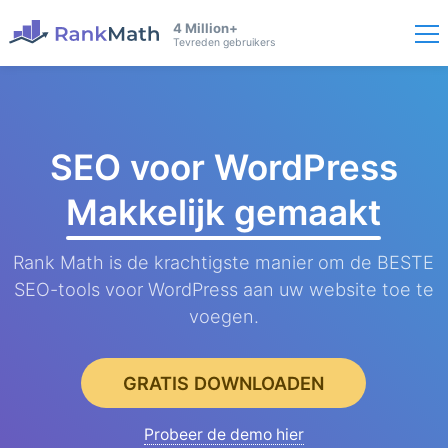
4 Million+
Tevreden gebruikers
SEO voor WordPress
Makkelijk gemaakt
Rank Math is de krachtigste manier om de BESTE
SEO-tools voor WordPress aan uw website toe te
voegen.
GRATIS DOWNLOADEN
Probeer de demo hier