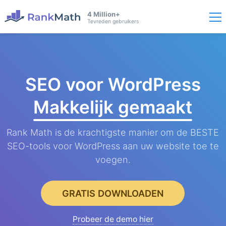
4 Million+
Tevreden gebruikers
SEO voor WordPress
Makkelijk gemaakt
Rank Math is de krachtigste manier om de BESTE
SEO-tools voor WordPress aan uw website toe te
voegen.
GRATIS DOWNLOADEN
Probeer de demo hier