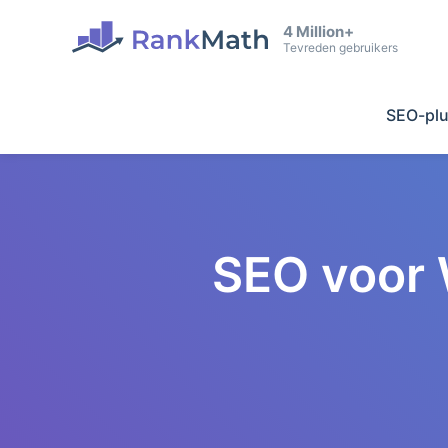
4 Million+
Tevreden gebruikers
SEO-plu
SEO voor