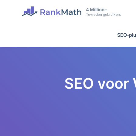
4 Million+
Tevreden gebruikers
SEO-plu
SEO voor