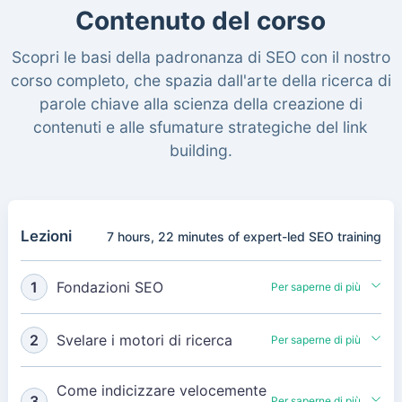
Contenuto del corso
Scopri le basi della padronanza di SEO con il nostro
corso completo, che spazia dall'arte della ricerca di
parole chiave alla scienza della creazione di
contenuti e alle sfumature strategiche del link
building.
Lezioni
7 hours, 22 minutes of expert-led SEO training
1
Fondazioni SEO
Per saperne di più
1.1
introduzione
02:32
2
Svelare i motori di ricerca
Per saperne di più
1.2
Struttura del corso
01:40
2.1
Come funzionano i motori di
04:04
1.3
Anatomia dell'indirizzo web
02:31
Come indicizzare velocemente
ricerca
3
Per saperne di più