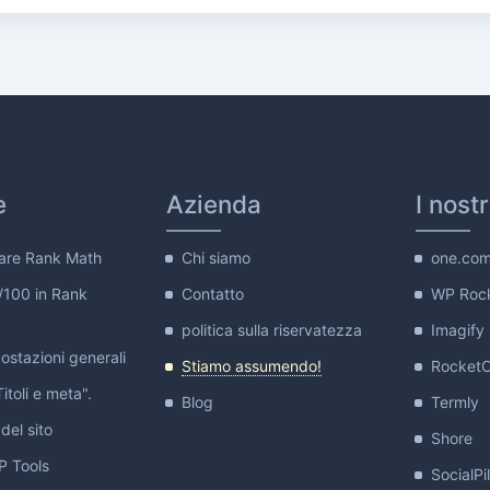
e
Azienda
I nost
are Rank Math
Chi siamo
one.co
/100 in Rank
Contatto
WP Roc
politica sulla riservatezza
Imagify
stazioni generali
Stiamo assumendo!
Rocket
itoli e meta".
Blog
Termly
del sito
Shore
 Tools
SocialPi