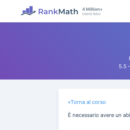
4 Million+
Utenti felici
5.5 
«Torna al corso
È necessario avere un ab