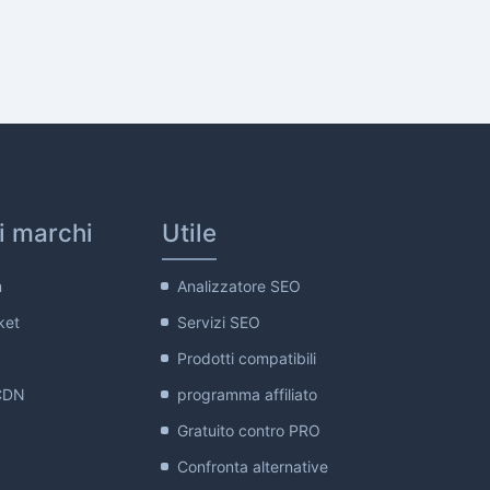
ri marchi
Utile
m
Analizzatore SEO
ket
Servizi SEO
Prodotti compatibili
CDN
programma affiliato
Gratuito contro PRO
Confronta alternative