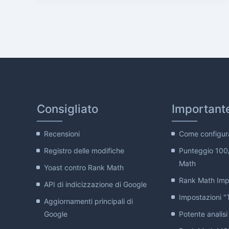
Consigliato
Important
Recensioni
Come configur
Registro delle modifiche
Punteggio 100
Math
Yoast contro Rank Math
Rank Math Impo
API di indicizzazione di Google
Impostazioni "T
Aggiornamenti principali di
Google
Potente analisi 