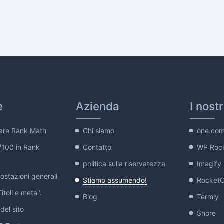
e
Azienda
I nost
are Rank Math
Chi siamo
one.co
/100 in Rank
Contatto
WP Roc
politica sulla riservatezza
Imagify
stazioni generali
Stiamo assumendo!
Rocket
itoli e meta".
Blog
Termly
del sito
Shore