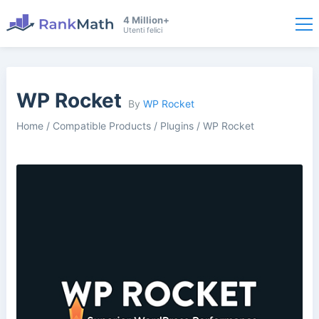
4 Million+
Utenti felici
WP Rocket
By
WP Rocket
Home
/
Compatible Products
/
Plugins
/
WP Rocket