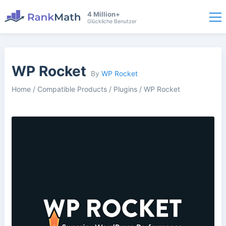
4 Million+
Glückliche Benutzer
WP Rocket
By
WP Rocket
Home
/
Compatible Products
/
Plugins
/
WP Rocket