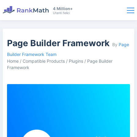
4 Million+
Utenti felici
Page Builder Framework
By
Page
Builder Framework Team
Home
/
Compatible Products
/
Plugins
/
Page Builder
Framework