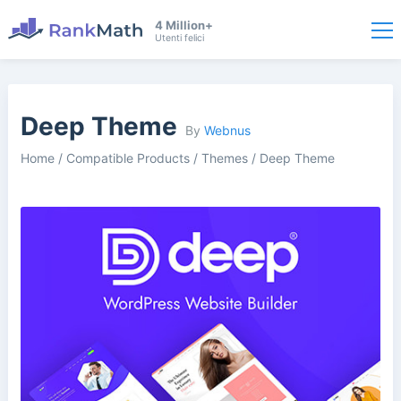
4 Million+
Utenti felici
Deep Theme
By
Webnus
Home
/
Compatible Products
/
Themes
/
Deep Theme