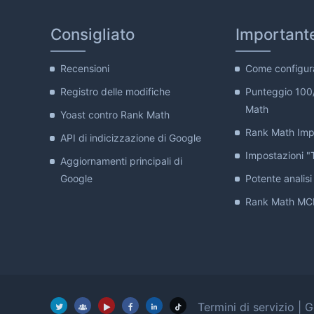
Consigliato
Important
Recensioni
Come configur
Registro delle modifiche
Punteggio 100
Math
Yoast contro Rank Math
Rank Math Impo
API di indicizzazione di Google
Impostazioni "T
Aggiornamenti principali di
Google
Potente analisi 
Rank Math MCP
Termini di servizio
|
G