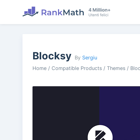
4 Million+
Utenti felici
Blocksy
By
Sergiu
Home
/
Compatible Products
/
Themes
/
Blo