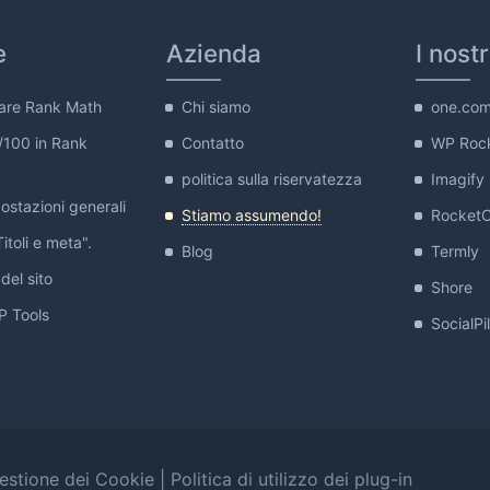
e
Azienda
I nost
are Rank Math
Chi siamo
one.co
/100 in Rank
Contatto
WP Roc
politica sulla riservatezza
Imagify
stazioni generali
Stiamo assumendo!
Rocket
itoli e meta".
Blog
Termly
del sito
Shore
 Tools
SocialPi
estione dei Cookie
|
Politica di utilizzo dei plug-in