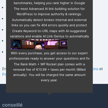
benchmarks, helping you rank higher in Google
create your own. Create templates and avoid
Vérificateur de lien brisé
NOUVEAU
search results.
redundancy.
The most Advanced AI link building solution for
WordPress to improve authority & rankings.
Learn More
Liaison automatisée par mot-clé
NOUVEAU
Automatically detect broken internal and external
links so you can fix 404 errors quickly and protect
Mot-clé avancé
Suivi de classement
your site's SEO performance.
Create Keyword-to-URL maps with AI-suggested
variations and enable AI Link Genius to automatically
Priorité 24/7
Support
link them across your new posts.
Renews at
€
13.99
par mois + taxes
With every purchase, you get access to our expert
professionals ready to answer your questions and fix
issues.
The Rank Math + WP Rocket plan comes with a
En continuant, vous acceptez les
termes et conditions
et
renewal fee of
€
13.99 + taxes per month (Billed
Politique de confidentialité
annually). You will be charged the same amount
Track your website's performance for 100s of
every year.
keywords and monitor position history for trailing 12
months.
conseillé