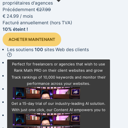
propriétaires d'agences
Précédemment
€
27.99
€
24
.99
/ mois
Facturé annuellement
(hors TVA)
10% éteint !
ACHETER MAINTENANT
Les soutiens
100
sites Web des clients
Pister
10,000
Mots clés
Perfect for freelancers or agencies that wish to use
Rank Math PRO on their client websites and grow
Schéma puissant
Générateur
their business.
Track rankings of 10,000 keywords and monitor their
performance across your websites.
Gratuit
Essai Content AI
(Creator Plan)
AI Link Genius
NOUVEAU
Get a 15-day trial of our industry-leading AI solution.
With just one click, our Content AI empowers you to
Vérificateur de lien brisé
NOUVEAU
effortlessly create SEO-optimized content.