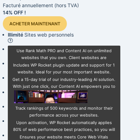
Facturé annuellement
(hors TVA)
14% OFF !
ACHETER MAINTENANT
Illimité
Sites web personnels
Optimiser 1 site web
avec WP Rocket
Use Rank Math PRO and Content AI on unlimited
websites that you own. Client websites are
Gratuit
Essai Content AI
(Starter Plan)
excluded.
Includes WP Rocket plugin update and support for 1
website. Ideal for your most important website.
Schéma puissant
Générateur
Get a 15-day trial of our industry-leading AI solution.
With just one click, our Content AI empowers you to
Pister
500
Mots clés
effortlessly create SEO-optimized content.
Instantané
Accélération de la vitesse
Track rankings of 500 keywords and monitor their
performance across your websites.
Éléments essentiels du Web
Optimisation
Upon activation, WP Rocket automatically applies
80% of web performance best practices, so you will
AI Link Genius
NOUVEAU
benefit from faster loading times.
Ensures your website meets Core Web Vitals
Choose from a list of pre-built Schema types or