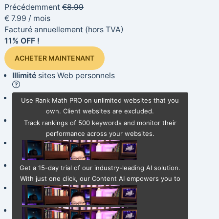
Précédemment
€
8.99
€
7
.99
/ mois
Facturé annuellement
(hors TVA)
11% OFF !
ACHETER MAINTENANT
Illimité
sites Web personnels
Pister
500
Mots clés
Use Rank Math PRO on unlimited websites that you
own. Client websites are excluded.
Schéma puissant
Générateur
Track rankings of 500 keywords and monitor their
performance across your websites.
Gratuit
Essai Content AI
(Starter Plan)
AI Link Genius
NOUVEAU
Get a 15-day trial of our industry-leading AI solution.
With just one click, our Content AI empowers you to
Vérificateur de lien brisé
NOUVEAU
effortlessly create SEO-optimized content.
Liaison automatisée par mot-clé
NOUVEAU
Choose from a list of pre-built Schema types or