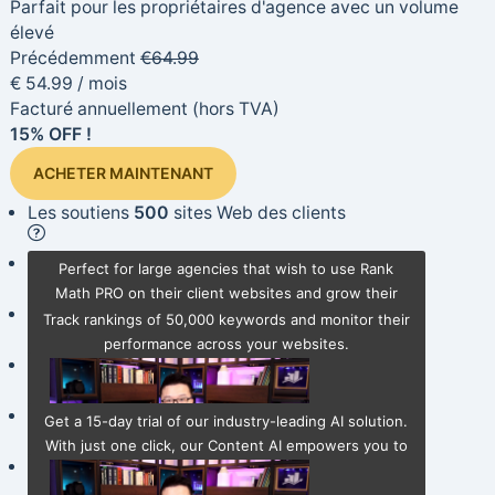
Parfait pour les propriétaires d'agence avec un volume
élevé
Précédemment
€
64.99
€
54
.99
/ mois
Facturé annuellement
(hors TVA)
15% OFF !
ACHETER MAINTENANT
Les soutiens
500
sites Web des clients
Pister
50,000
Mots clés
Perfect for large agencies that wish to use Rank
Math PRO on their client websites and grow their
Schéma puissant
Générateur
business.
Track rankings of 50,000 keywords and monitor their
performance across your websites.
Gratuit
Essai Content AI
(Expert Plan)
AI Link Genius
NOUVEAU
Get a 15-day trial of our industry-leading AI solution.
With just one click, our Content AI empowers you to
Vérificateur de lien brisé
NOUVEAU
effortlessly create SEO-optimized content.