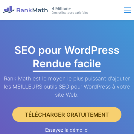
4 Million+
Des utilisateurs satisfaits
SEO pour WordPress
Rendue facile
Rank Math est le moyen le plus puissant d'ajouter
les MEILLEURS outils SEO pour WordPress à votre
site Web.
TÉLÉCHARGER GRATUITEMENT
Essayez la démo ici