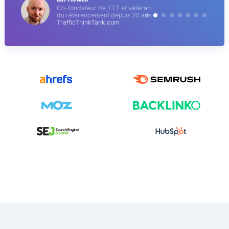
Co-fondateur de TTT et vétéran
du référencement depuis 20 ans
TrafficThinkTank.com