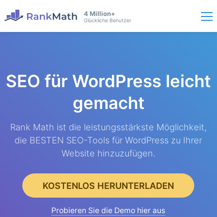
4 Million+
Glückliche Benutzer
SEO für WordPress
leicht
gemacht
Rank Math ist die leistungsstärkste Möglichkeit,
die BESTEN SEO-Tools für WordPress zu Ihrer
Website hinzuzufügen.
KOSTENLOS HERUNTERLADEN
Probieren Sie die Demo hier aus