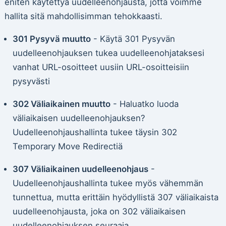
eniten käytettyä uudelleenohjausta, jotta voimme
hallita sitä mahdollisimman tehokkaasti.
301 Pysyvä muutto
- Käytä 301 Pysyvän
uudelleenohjauksen tukea uudelleenohjataksesi
vanhat URL-osoitteet uusiin URL-osoitteisiin
pysyvästi
302 Väliaikainen muutto
- Haluatko luoda
väliaikaisen uudelleenohjauksen?
Uudelleenohjaushallinta tukee täysin 302
Temporary Move Redirectiä
307 Väliaikainen uudelleenohjaus
-
Uudelleenohjaushallinta tukee myös vähemmän
tunnettua, mutta erittäin hyödyllistä 307 väliaikaista
uudelleenohjausta, joka on 302 väliaikaisen
uudelleenohjauksen seuraaja.