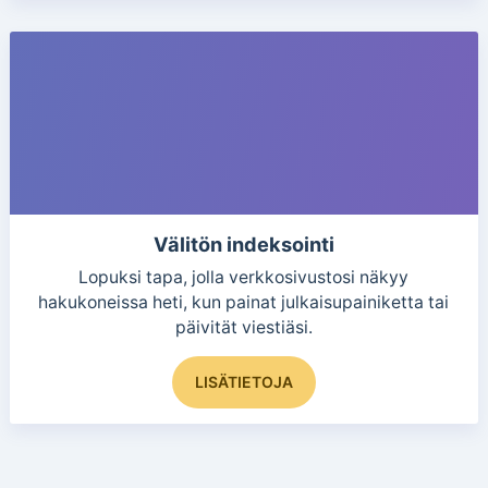
Välitön indeksointi
Lopuksi tapa, jolla verkkosivustosi näkyy
hakukoneissa heti, kun painat julkaisupainiketta tai
päivität viestiäsi.
Tällä
LISÄTIETOJA
tuotteella
on
useampi
muunnelma.