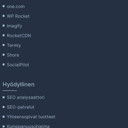
one.com
WP Rocket
Imagify
RocketCDN
Termly
Shore
SocialPilot
Hyödyllinen
SEO analysaattori
SEO-palvelut
Yhteensopivat tuotteet
Kumppanuusohjelma