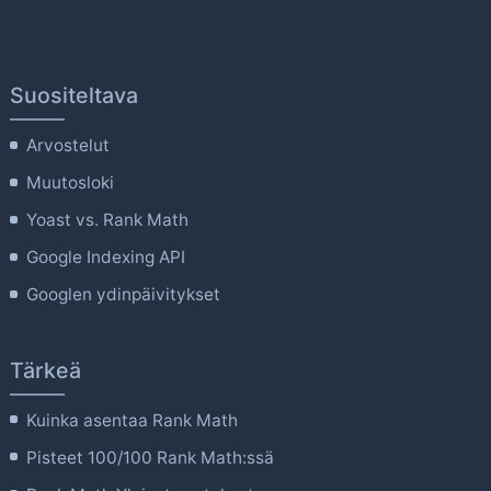
Voit
tehdä
valinnat
tuotteen
Suositeltava
sivulla.
Arvostelut
Muutosloki
Yoast vs. Rank Math
Google Indexing API
Googlen ydinpäivitykset
Tärkeä
Kuinka asentaa Rank Math
Pisteet 100/100 Rank Math:ssä