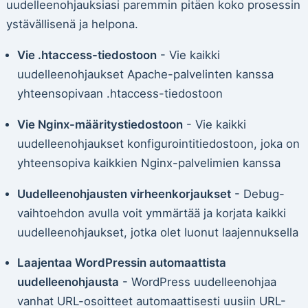
uudelleenohjauksiasi paremmin pitäen koko prosessin
ystävällisenä ja helpona.
Vie .htaccess-tiedostoon
- Vie kaikki
uudelleenohjaukset Apache-palvelinten kanssa
yhteensopivaan .htaccess-tiedostoon
Vie Nginx-määritystiedostoon
- Vie kaikki
uudelleenohjaukset konfigurointitiedostoon, joka on
yhteensopiva kaikkien Nginx-palvelimien kanssa
Uudelleenohjausten virheenkorjaukset
- Debug-
vaihtoehdon avulla voit ymmärtää ja korjata kaikki
uudelleenohjaukset, jotka olet luonut laajennuksella
Laajentaa WordPressin automaattista
uudelleenohjausta
- WordPress uudelleenohjaa
vanhat URL-osoitteet automaattisesti uusiin URL-