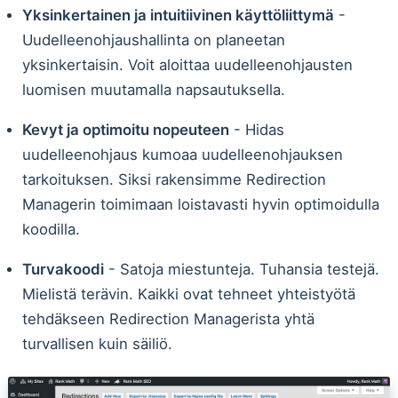
Yksinkertainen ja intuitiivinen käyttöliittymä
-
Uudelleenohjaushallinta on planeetan
yksinkertaisin. Voit aloittaa uudelleenohjausten
luomisen muutamalla napsautuksella.
Kevyt ja optimoitu nopeuteen
- Hidas
uudelleenohjaus kumoaa uudelleenohjauksen
tarkoituksen. Siksi rakensimme Redirection
Managerin toimimaan loistavasti hyvin optimoidulla
koodilla.
Turvakoodi
- Satoja miestunteja. Tuhansia testejä.
Mielistä terävin. Kaikki ovat tehneet yhteistyötä
tehdäkseen Redirection Managerista yhtä
turvallisen kuin säiliö.