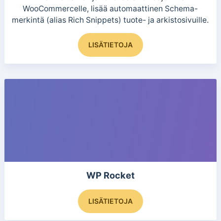
WooCommercelle, lisää automaattinen Schema-
merkintä (alias Rich Snippets) tuote- ja arkistosivuille.
Tällä
LISÄTIETOJA
tuotteella
on
useampi
muunnelma.
Voit
tehdä
valinnat
tuotteen
sivulla.
WP Rocket
LISÄTIETOJA