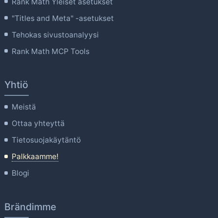
Rank Math Yleiset asetukset
"Titles and Meta" -asetukset
Tehokas sivustoanalyysi
Rank Math MCP Tools
Yhtiö
Meistä
Ottaa yhteyttä
Tietosuojakäytäntö
Palkkaamme!
Blogi
Brändimme