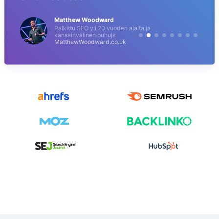
Matthew Woodward
Palkittu SEO yli 20 vuoden ajalta ja
kansainvälinen puhuja
MatthewWoodward.co.uk