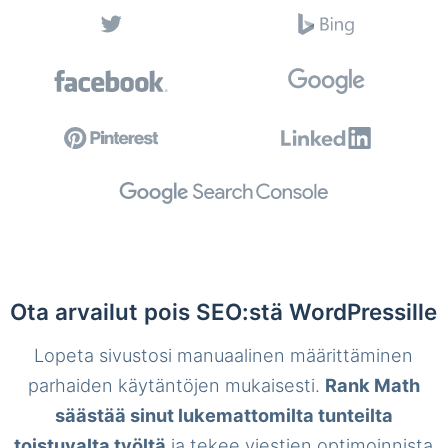
Ota arvailut pois SEO:stä WordPressille
Lopeta sivustosi manuaalinen määrittäminen
parhaiden käytäntöjen mukaisesti.
Rank Math
säästää sinut lukemattomilta tunteilta
toistuvalta työltä
ja tekee viestien optimoinnista