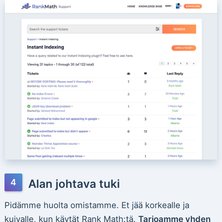
Alan johtava tuki
Pidämme huolta omistamme. Et jää korkealle ja
kuivalle, kun käytät Rank Math:tä.
Tarjoamme yhden