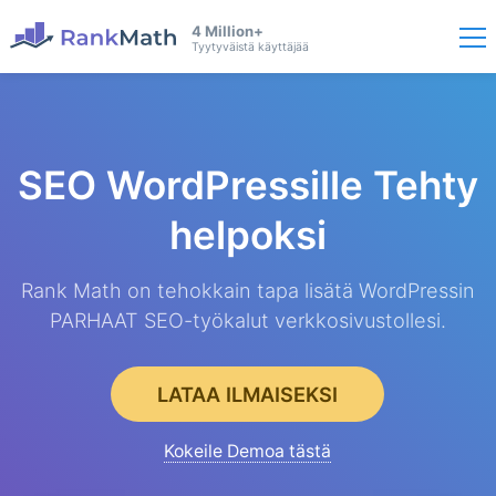
4 Million+
Tyytyväistä käyttäjää
SEO WordPressille
Tehty
helpoksi
Rank Math on tehokkain tapa lisätä WordPressin
PARHAAT SEO-työkalut verkkosivustollesi.
LATAA ILMAISEKSI
Kokeile Demoa tästä