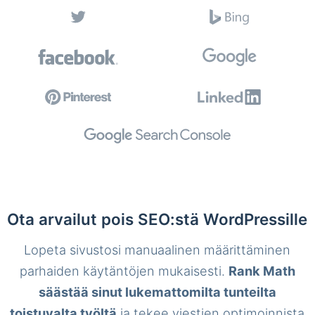
Ota arvailut pois SEO:stä WordPressille
Lopeta sivustosi manuaalinen määrittäminen
parhaiden käytäntöjen mukaisesti.
Rank Math
säästää sinut lukemattomilta tunteilta
toistuvalta työltä
ja tekee viestien optimoinnista