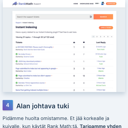
Alan johtava tuki
Pidämme huolta omistamme. Et jää korkealle ja
kuivalle, kun käytät Rank Math:tä.
Tarjoamme yhden