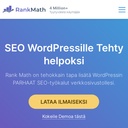
4 Million+
Tyytyväistä käyttäjää
SEO WordPressille
Tehty
helpoksi
Rank Math on tehokkain tapa lisätä WordPressin
PARHAAT SEO-työkalut verkkosivustollesi.
LATAA ILMAISEKSI
Kokeile Demoa tästä