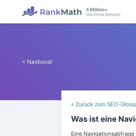
4 Million+
Glückliche Benutzer
< Navboost
« Zurück zum SEO-Gloss
Was ist eine Nav
Eine Navigationsabfrage 