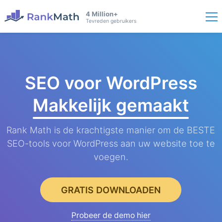
4 Million+
Tevreden gebruikers
SEO voor WordPress
Makkelijk gemaakt
Rank Math is de krachtigste manier om de BESTE
SEO-tools voor WordPress aan uw website toe te
voegen.
GRATIS DOWNLOADEN
Probeer de demo hier