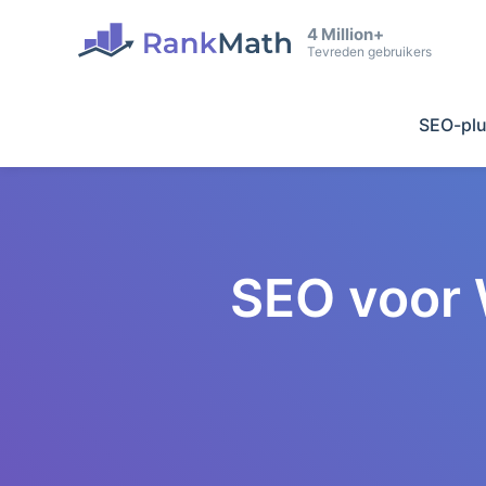
4 Million+
Tevreden gebruikers
SEO-plu
SEO voor