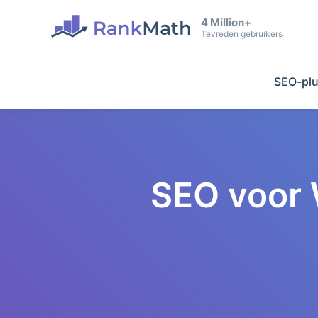
4 Million+
Tevreden gebruikers
SEO-plu
SEO voor