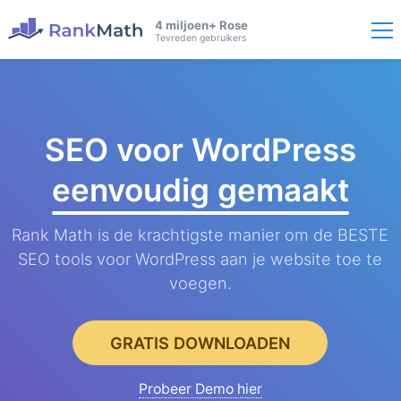
4 miljoen+ Rose
Tevreden gebruikers
SEO voor WordPress
eenvoudig gemaakt
Rank Math is de krachtigste manier om de BESTE
SEO tools voor WordPress aan je website toe te
voegen.
GRATIS DOWNLOADEN
Probeer Demo hier