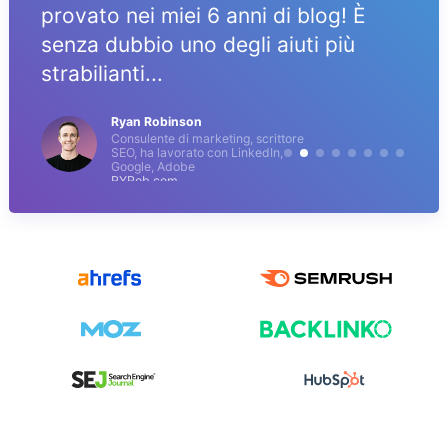
provato nei miei 6 anni di blog! È
senza dubbio uno degli aiuti più
strabilianti...
Ryan Robinson
Consulente di marketing, scrittore
SEO, ha lavorato con LinkedIn,
Google, Adobe
RYRob.com