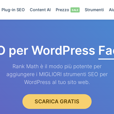
Plug-in SEO
Content AI
Prezzo
Strumenti
Ai
O per WordPress
Fa
Rank Math è il modo più potente per
aggiungere i MIGLIORI strumenti SEO per
WordPress al tuo sito web.
SCARICA GRATIS