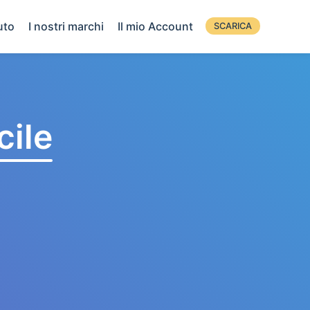
uto
I nostri marchi
Il mio Account
SCARICA
cile