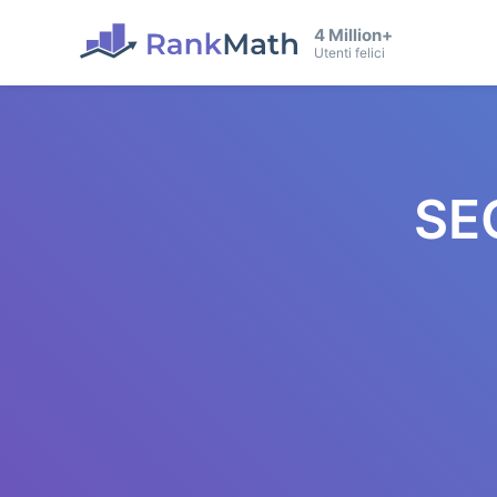
4 Million+
Utenti felici
SE