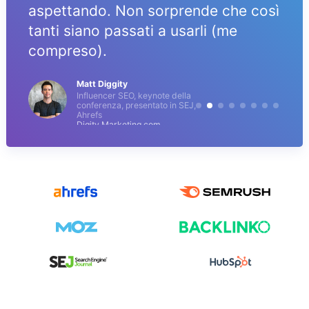
aspettando. Non sorprende che così
tanti siano passati a usarli (me
compreso).
Matt Diggity
Influencer SEO, keynote della
conferenza, presentato in SEJ,
Ahrefs
Digity Marketing.com