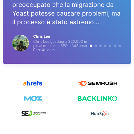
preoccupato che la migrazione da
Yoast potesse causare problemi, ma
il processo è stato estremo...
Chris Lee
Chris Lee guadagna $20.000 in
più al mese con SEO e AdSense
RankXL.com