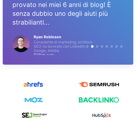
provato nei miei 6 anni di blog! È
senza dubbio uno degli aiuti più
strabilianti...
Ryan Robinson
Consulente di marketing, scrittore
SEO, ha lavorato con LinkedIn,
Google, Adobe
RYRob.com