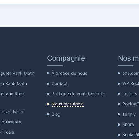
Compagnie
Nos m
gurer Rank Math
À propos de nous
one.co
en Rank Math
Contact
WP Roc
néraux Rank
Politique de confidentialité
Imagify
Nous recrutons!
Rocket
res et Meta'
Blog
Termly
e puissante
Shore
 Tools
SocialPi