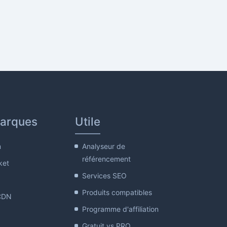
arques
Utile
m
Analyseur de
référencement
ket
Services SEO
Produits compatibles
CDN
Programme d'affiliation
Gratuit vs PRO