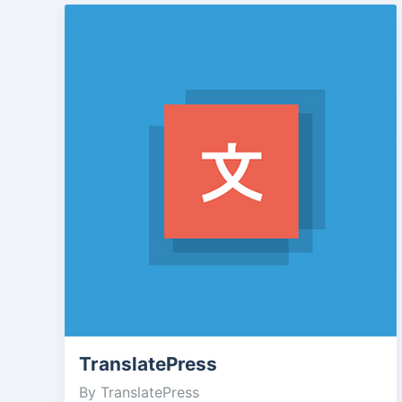
TranslatePress
By TranslatePress