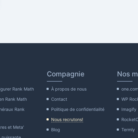
Compagnie
Nos m
gurer Rank Math
À propos de nous
one.co
en Rank Math
Contact
WP Roc
néraux Rank
Politique de confidentialité
Imagify
Nous recrutons!
Rocket
res et Meta'
Blog
Termly
e puissante