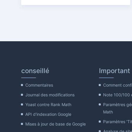
conseillé
Important
Commentaires
Comment confi
Journal des modifications
Note 100/100 
Yoast contre Rank Math
Paramètres gé
Math
API d'indexation Google
Paramètres 'Tit
Mises à jour de base de Google
Analyse de sit