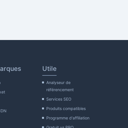
arques
Utile
m
Analyseur de
référencement
ket
Services SEO
Produits compatibles
CDN
Programme d'affiliation
Gratuit vs PRO