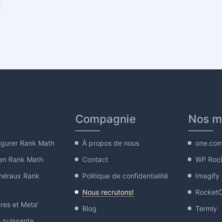
Compagnie
Nos m
gurer Rank Math
À propos de nous
one.co
en Rank Math
Contact
WP Roc
néraux Rank
Politique de confidentialité
Imagify
Nous recrutons!
Rocket
res et Meta'
Blog
Termly
e puissante