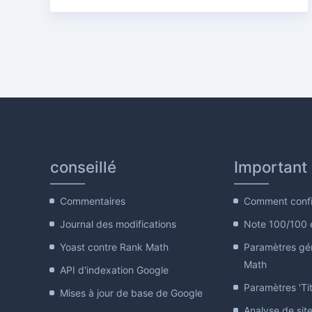
conseillé
Important
Commentaires
Comment confi
Journal des modifications
Note 100/100 
Yoast contre Rank Math
Paramètres gé
Math
API d'indexation Google
Paramètres 'Tit
Mises à jour de base de Google
Analyse de sit