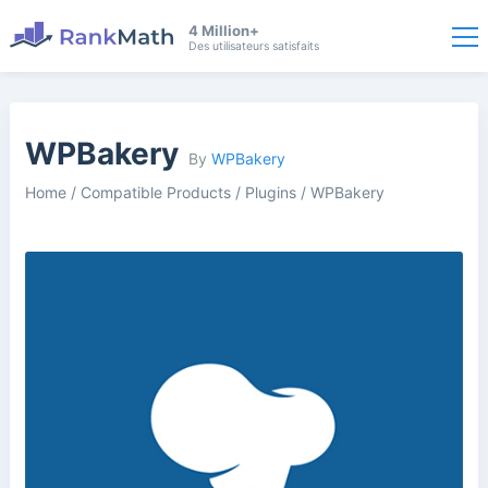
4 Million+
Des utilisateurs satisfaits
WPBakery
By
WPBakery
Home
/
Compatible Products
/
Plugins
/
WPBakery