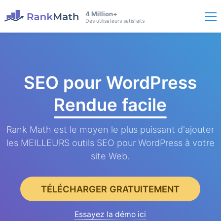
4 Million+
Des utilisateurs satisfaits
SEO pour WordPress
Rendue facile
Rank Math est le moyen le plus puissant d'ajouter
les MEILLEURS outils SEO pour WordPress à votre
site Web.
TÉLÉCHARGER GRATUITEMENT
Essayez la démo ici