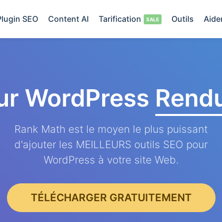
Plugin SEO
Content AI
Tarification
Outils
Aide
ur WordPress
Rendu
Rank Math est le moyen le plus puissant
d'ajouter les MEILLEURS outils SEO pour
WordPress à votre site Web.
TÉLÉCHARGER GRATUITEMENT