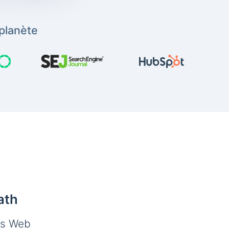
planète
ath
es Web