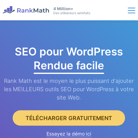
4 Million+
Des utilisateurs satisfaits
SEO pour WordPress
Rendue facile
Rank Math est le moyen le plus puissant d'ajouter
les MEILLEURS outils SEO pour WordPress à votre
site Web.
TÉLÉCHARGER GRATUITEMENT
Essayez la démo ici