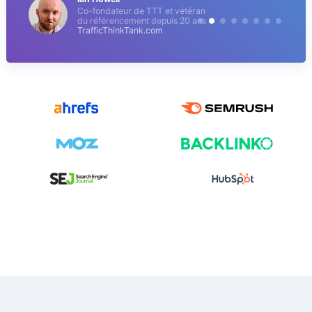
Co-fondateur de TTT et vétéran
du référencement depuis 20 ans
TrafficThinkTank.com