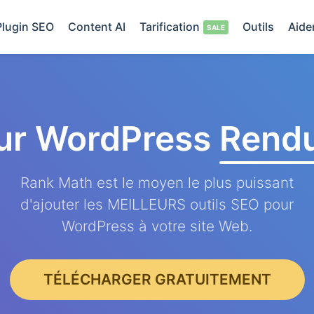
Plugin SEO
Content AI
Tarification
Outils
Aide
ur WordPress
Rendu
Rank Math est le moyen le plus puissant
d'ajouter les MEILLEURS outils SEO pour
WordPress à votre site Web.
TÉLÉCHARGER GRATUITEMENT