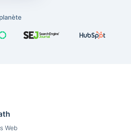
planète
ath
es Web