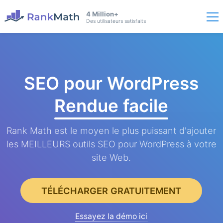
4 Million+
Des utilisateurs satisfaits
SEO pour WordPress
Rendue facile
Rank Math est le moyen le plus puissant d'ajouter
les MEILLEURS outils SEO pour WordPress à votre
site Web.
TÉLÉCHARGER GRATUITEMENT
Essayez la démo ici