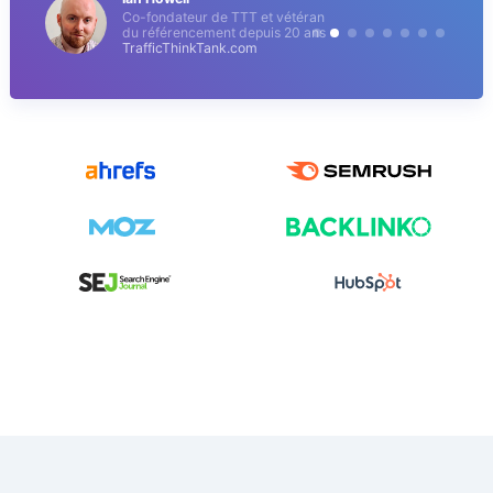
Co-fondateur de TTT et vétéran
du référencement depuis 20 ans
TrafficThinkTank.com