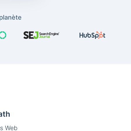
planète
ath
es Web