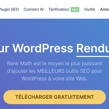
Plugin SEO
Content AI
Tarification
Outils
Aide
ur WordPress
Rendu
Rank Math est le moyen le plus puissant
d'ajouter les MEILLEURS outils SEO pour
WordPress à votre site Web.
TÉLÉCHARGER GRATUITEMENT