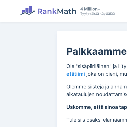
4 Million+
Tyytyväistä käyttäjää
Palkkaamme
Ole "sisäpiiriläinen" ja l
etätiimi
joka on pieni, mut
Olemme siistejä ja annam
aikataulujen noudattamis
Uskomme, että ainoa tap
Tule siis osaksi elämää