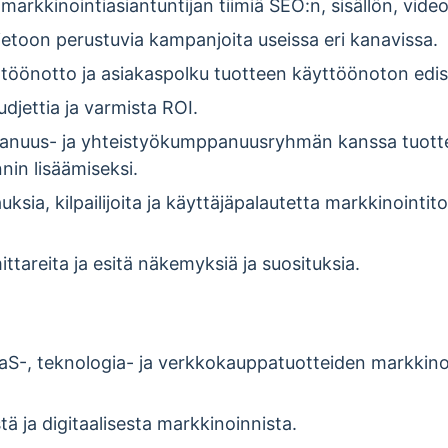
markkinointiasiantuntijan tiimiä SEO:n, sisällön, videon
tietoon perustuvia kampanjoita useissa eri kanavissa.
ttöönotto ja asiakaspolku tuotteen käyttöönoton edis
udjettia ja varmista ROI.
anuus- ja yhteistyökumppanuusryhmän kanssa tuott
nin lisäämiseksi.
sia, kilpailijoita ja käyttäjäpalautetta markkinointi
ttareita ja esitä näkemyksiä ja suosituksia.
S-, teknologia- ja verkkokauppatuotteiden markkino
 ja digitaalisesta markkinoinnista.