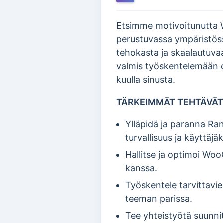
Etsimme motivoitunutta 
perustuvassa ympäristöss
tehokasta ja skaalautuva
valmis työskentelemään 
kuulla sinusta.
TÄRKEIMMÄT TEHTÄVÄT
Ylläpidä ja paranna Ra
turvallisuus ja käyttäj
Hallitse ja optimoi W
kanssa.
Työskentele tarvittav
teeman parissa.
Tee yhteistyötä suunnit