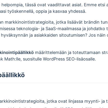
lle helpompia, tässä ovat vaadittavat asiat. Emme etsi 
uasi työskennellä, oppia ja kasvaa yhdessä.
 markkinointistrategioita, jotka lisäävät brändin tunn
isessa teknologia- ja SaaS-maailmassa ja johdatko ti
hyväksynnän ja asiakkaiden sitoutumisen? Jos näin 
inointipäällikkö
määrittelemään ja toteuttamaan str
nk Math:lle, suositulle WordPress SEO-lisäosalle.
äällikkö
rkkinointistrategioita, jotka ovat linjassa myynti- ja 