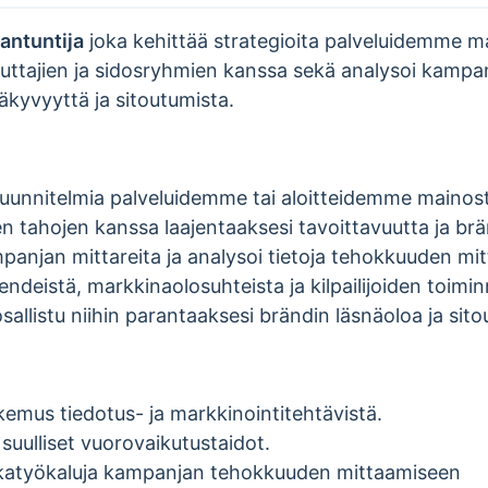
antuntija
joka kehittää strategioita palveluidemme m
kuttajien ja sidosryhmien kanssa sekä analysoi kamp
kyvyyttä ja sitoutumista.
suunnitelmia palveluidemme tai aloitteidemme mainos
en tahojen kanssa laajentaaksesi tavoittavuutta ja br
panjan mittareita ja analysoi tietoja tehokkuuden mi
rendeistä, markkinaolosuhteista ja kilpailijoiden toimi
sallistu niihin parantaaksesi brändin läsnäoloa ja sito
emus tiedotus- ja markkinointitehtävistä.
a suulliset vuorovaikutustaidot.
ikkatyökaluja kampanjan tehokkuuden mittaamiseen