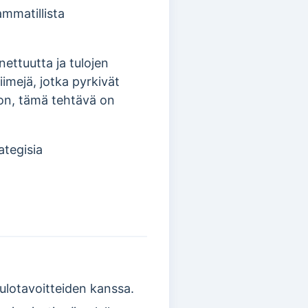
ammatillista
ettuutta ja tulojen
imejä, jotka pyrkivät
on, tämä tehtävä on
ategisia
tulotavoitteiden kanssa.