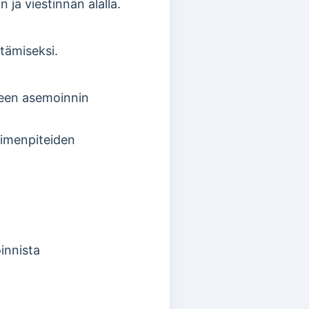
 ja viestinnän alalla.
tämiseksi.
een asemoinnin
toimenpiteiden
innista