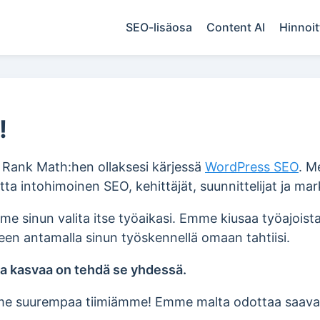
SEO-lisäosa
Content AI
Hinnoit
!
iity Rank Math:hen ollaksesi kärjessä
WordPress SEO
. 
ta intohimoinen SEO, kehittäjät, suunnittelijat ja mark
me sinun valita itse työaikasi. Emme kiusaa työajoist
een antamalla sinun työskennellä omaan tahtiisi.
a kasvaa on tehdä se yhdessä.
mme suurempaa tiimiämme! Emme malta odottaa saav