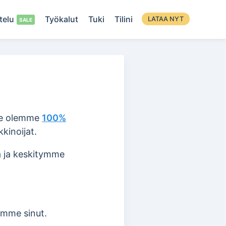
telu
Työkalut
Tuki
Tilini
LATAA NYT
Me olemme
100%
kinoijat.
a ja keskitymme
amme sinut.