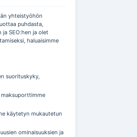
ään yhteistyöhön
tuottaa puhdasta,
 ja SEO:hen ja olet
amiseksi, haluaisimme
n suorituskyky,
io maksuporttimme
mme käytetyn mukautetun
 uusien ominaisuuksien ja