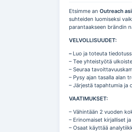
Etsimme an
Outreach asi
suhteiden luomiseksi vai
parantaakseen brändin nä
VELVOLLISUUDET:
–
Luo ja toteuta tiedotus
– Tee yhteistyötä ulkoist
– Seuraa tavoittavuuskam
– Pysy ajan tasalla alan t
– Järjestä tapahtumia ja o
VAATIMUKSET:
– Vähintään 2 vuoden kok
– Erinomaiset kirjalliset j
– Osaat käyttää analyti