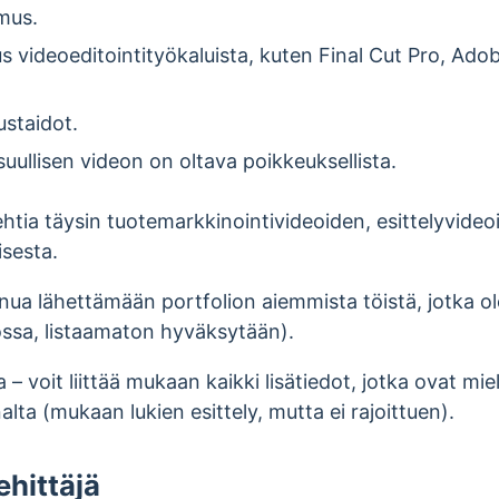
mus.
videoeditointityökaluista, kuten Final Cut Pro, Adob
ustaidot.
a suullisen videon on oltava poikkeuksellista.
ehtia täysin tuotemarkkinointivideoiden, esittelyvide
sesta.
a lähettämään portfolion aiemmista töistä, jotka ol
ssa, listaamaton hyväksytään).
 – voit liittää mukaan kaikki lisätiedot, jotka ovat mie
lta (mukaan lukien esittely, mutta ei rajoittuen).
hittäjä