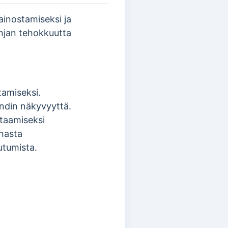
ainostamiseksi ja
anjan tehokkuutta
tamiseksi.
ändin näkyvyyttä.
ttaamiseksi
nnasta
utumista.