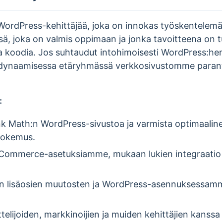
WordPress-kehittäjää, joka on innokas työskentelem
ä, joka on valmis oppimaan ja jonka tavoitteena on 
a koodia. Jos suhtaudut intohimoisesti WordPress:hen
dynaamisessa etäryhmässä verkkosivustomme parant
:
nk Math:n WordPress-sivustoa ja varmista optimaaline
äkokemus.
ooCommerce-asetuksiamme, mukaan lukien integraat
ien lisäosien muutosten ja WordPress-asennuksessa
telijoiden, markkinoijien ja muiden kehittäjien kanssa