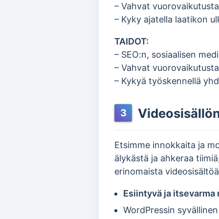
– Vahvat vuorovaikutustai
– Kyky ajatella laatikon u
TAIDOT:
– SEO:n, sosiaalisen med
– Vahvat vuorovaikutusta
– Kykyä työskennellä yhd
Videosisällön
3
Etsimme innokkaita ja moti
älykästä ja ahkeraa tiimi
erinomaista videosisältöä,
Esiintyvä ja itsevarma 
WordPressin syvällinen