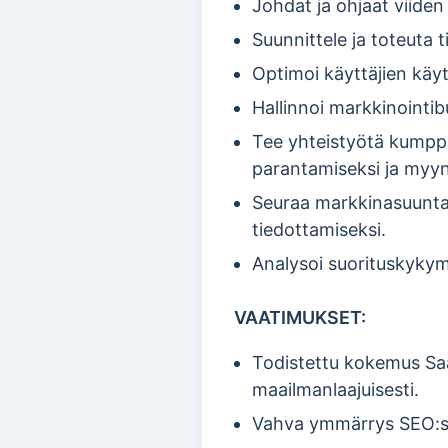
Johdat ja ohjaat viiden 
Suunnittele ja toteuta 
Optimoi käyttäjien käy
Hallinnoi markkinointib
Tee yhteistyötä kumpp
parantamiseksi ja myyn
Seuraa markkinasuuntauk
tiedottamiseksi.
Analysoi suorituskykymi
VAATIMUKSET:
Todistettu kokemus Saa
maailmanlaajuisesti.
Vahva ymmärrys SEO:stä