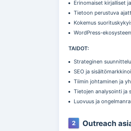
Erinomaiset kirjalliset j
Tietoon perustuva ajatt
Kokemus suorituskykyist
WordPress-ekosysteemi
TAIDOT:
Strateginen suunnittelu
SEO ja sisältömarkkinoi
Tiimin johtaminen ja yh
Tietojen analysointi ja
Luovuus ja ongelmanra
Outreach asia
2