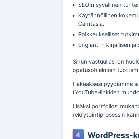
SEO:n syvällinen tunte
Käytännöllinen kokemus 
Camtasia.
Poikkeukselliset tutkim
Englanti – Kirjallisen j
Sinun vastuullasi on huol
opetusohjelmien tuottami
Hakeaksesi pyydämme sinu
(YouTube-linkkien muodo
Lisäksi portfoliosi mukana
rekrytointiprosessin kanna
WordPress-ke
4