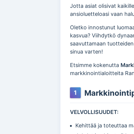
Jotta asiat olisivat kaiki
ansioluetteloasi vaan hal
Oletko innostunut luomaan
kasvua? Viihdytkö dynaam
saavuttamaan tuotteiden 
sinua varten!
Etsimme kokenutta
Markk
markkinointialoitteita Ra
Markkinointip
1
VELVOLLISUUDET:
Kehittää ja toteuttaa ma