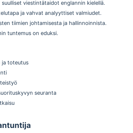
a suulliset viestintätaidot englannin kielellä.
elutapa ja vahvat analyyttiset valmiudet.
en tiimien johtamisesta ja hallinnoinnista.
n tuntemus on eduksi.
 ja toteutus
nti
teistyö
 suorituskyvyn seuranta
tkaisu
ntuntija