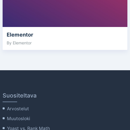
Elementor
By Elementor
Suositeltava
Arvostelut
Muutosloki
Yoast vs. Rank Math