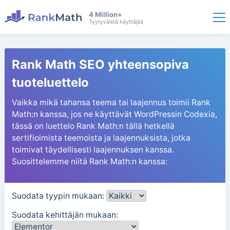
4 Million+
Tyytyväistä käyttäjää
Rank Math SEO yhteensopiva
tuoteluettelo
Vaikka mikä tahansa teema tai laajennus toimii Rank
Math:n kanssa, jos ne käyttävät WordPressin Codexia,
tässä on luettelo Rank Math:n tällä hetkellä
sertifioimista teemoista ja laajennuksista, jotka
toimivat täydellisesti laajennuksen kanssa.
Suosittelemme niitä Rank Math:n kanssa:
Suodata tyypin mukaan:
Suodata kehittäjän mukaan: