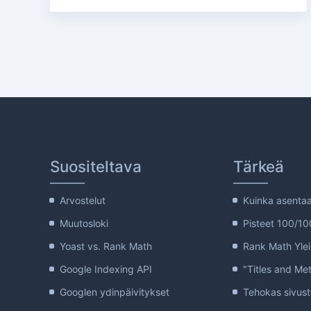
Suositeltava
Tärkeä
Arvostelut
Kuinka asenta
Muutosloki
Pisteet 100/1
Yoast vs. Rank Math
Rank Math Ylei
Google Indexing API
"Titles and Me
Googlen ydinpäivitykset
Tehokas sivust