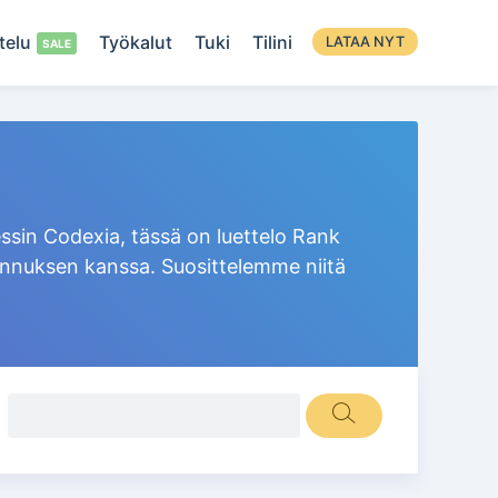
telu
Työkalut
Tuki
Tilini
LATAA NYT
ssin Codexia, tässä on luettelo Rank
aajennuksen kanssa. Suosittelemme niitä