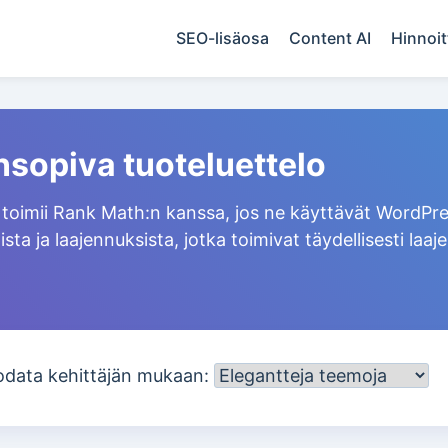
SEO-lisäosa
Content AI
Hinnoit
sopiva tuoteluettelo
 toimii Rank Math:n kanssa, jos ne käyttävät WordPre
ista ja laajennuksista, jotka toimivat täydellisesti l
odata kehittäjän mukaan: