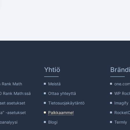
Yhtiö
Brän
a Rank Math
Meistä
one.co
00 Rank Math:ssä
Ottaa yhteyttä
WP Roc
set asetukset
Tietosuojakäytäntö
Imagify
ta" -asetukset
Palkkaamme!
Rocket
oanalyysi
Blogi
Termly