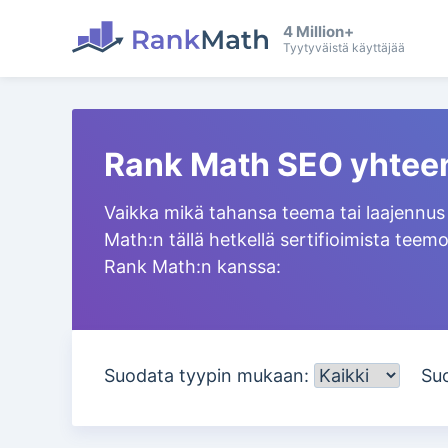
4 Million+
Tyytyväistä käyttäjää
Rank Math SEO yhteen
Vaikka mikä tahansa teema tai laajennus
Math:n tällä hetkellä sertifioimista teemo
Rank Math:n kanssa:
Suodata tyypin mukaan:
Su