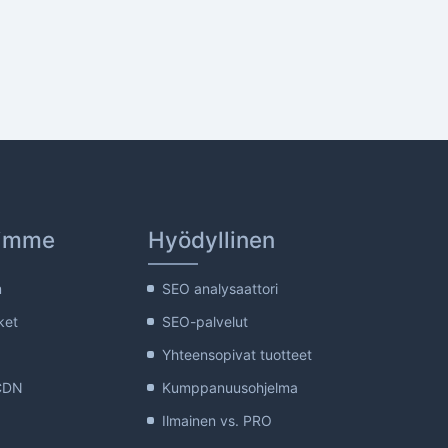
dimme
Hyödyllinen
m
SEO analysaattori
ket
SEO-palvelut
Yhteensopivat tuotteet
CDN
Kumppanuusohjelma
Ilmainen vs. PRO