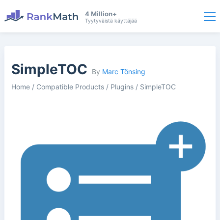
4 Million+
Tyytyväistä käyttäjää
SimpleTOC
By
Marc Tönsing
Home
/
Compatible Products
/
Plugins
/
SimpleTOC