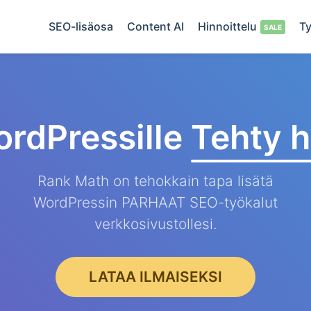
SEO-lisäosa
Content AI
Hinnoittelu
Ty
rdPressille
Tehty h
Rank Math on tehokkain tapa lisätä
WordPressin PARHAAT SEO-työkalut
verkkosivustollesi.
LATAA ILMAISEKSI