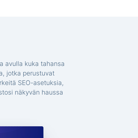
a avulla kuka tahansa
a, jotka perustuvat
ärkeitä SEO-asetuksia,
vustosi näkyvän haussa