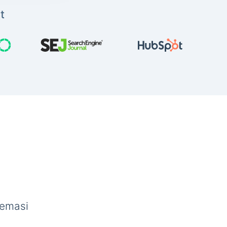
t
semasi