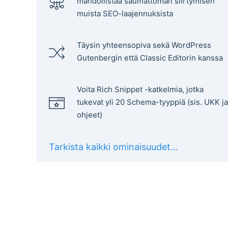
mahdollistaa saumattoman siirtymisen
muista SEO-laajennuksista
Täysin yhteensopiva sekä WordPress
Gutenbergin että Classic Editorin kanssa
Voita Rich Snippet -katkelmia, jotka
tukevat yli 20 Schema-tyyppiä (sis. UKK ja
ohjeet)
Tarkista kaikki ominaisuudet...