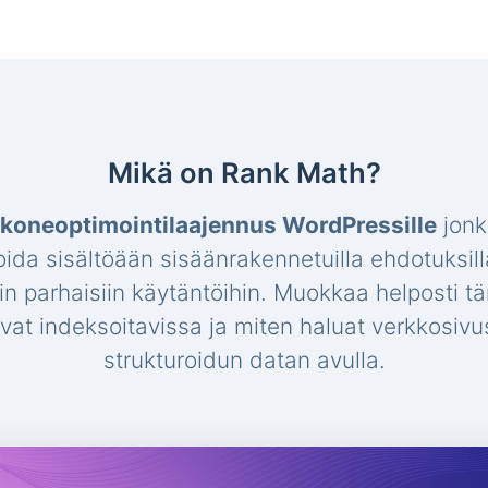
Mikä on Rank Math?
koneoptimointilaajennus WordPressille
jonk
oida sisältöään sisäänrakennetuilla ehdotuksill
hin parhaisiin käytäntöihin. Muokkaa helposti t
 ovat indeksoitavissa ja miten haluat verkkosi
strukturoidun datan avulla.