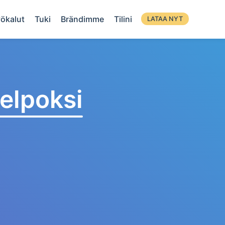
ökalut
Tuki
Brändimme
Tilini
LATAA NYT
elpoksi