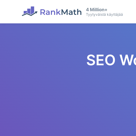
4 Million+
Tyytyväistä käyttäjää
SEO Wo