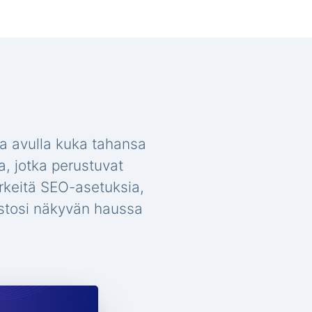
a avulla kuka tahansa
a, jotka perustuvat
ärkeitä SEO-asetuksia,
vustosi näkyvän haussa