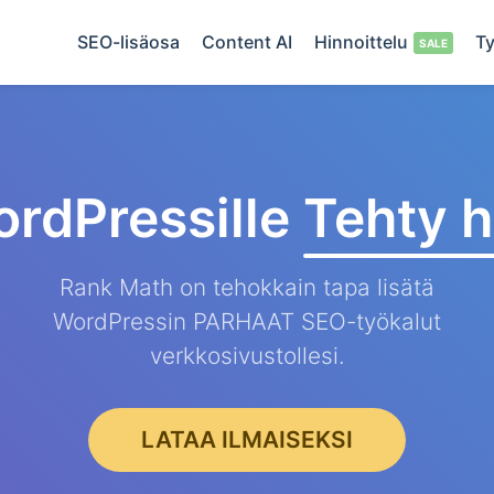
SEO-lisäosa
Content AI
Hinnoittelu
Ty
rdPressille
Tehty h
Rank Math on tehokkain tapa lisätä
WordPressin PARHAAT SEO-työkalut
verkkosivustollesi.
LATAA ILMAISEKSI