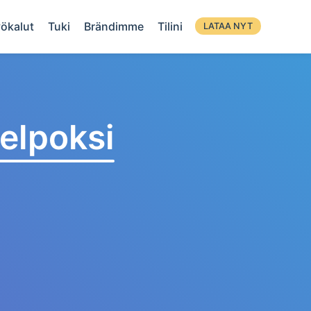
ökalut
Tuki
Brändimme
Tilini
LATAA NYT
elpoksi