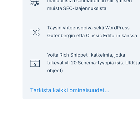
mahdollistaa saumattoman siirtymisen
muista SEO-laajennuksista
Täysin yhteensopiva sekä WordPress
Gutenbergin että Classic Editorin kanssa
Voita Rich Snippet -katkelmia, jotka
tukevat yli 20 Schema-tyyppiä (sis. UKK ja
ohjeet)
Tarkista kaikki ominaisuudet...