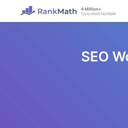
4 Million+
Tyytyväistä käyttäjää
SEO Wo