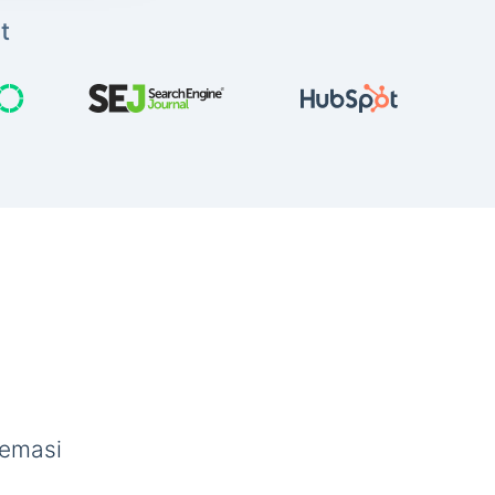
t
semasi