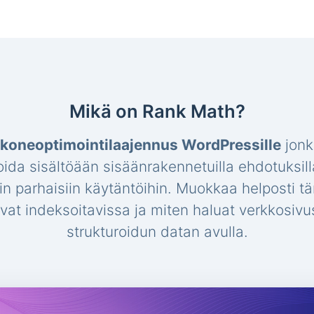
Mikä on Rank Math?
koneoptimointilaajennus WordPressille
jonk
oida sisältöään sisäänrakennetuilla ehdotuksill
hin parhaisiin käytäntöihin. Muokkaa helposti t
 ovat indeksoitavissa ja miten haluat verkkosi
strukturoidun datan avulla.