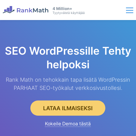
4 Million+
Tyytyväistä käyttäjää
SEO WordPressille
Tehty
helpoksi
Rank Math on tehokkain tapa lisätä WordPressin
PARHAAT SEO-työkalut verkkosivustollesi.
LATAA ILMAISEKSI
Kokeile Demoa tästä