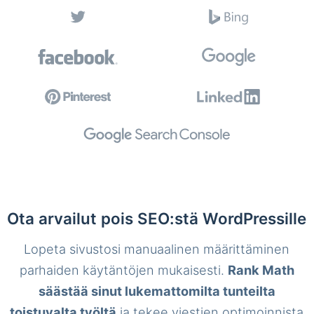
Ota arvailut pois SEO:stä WordPressille
Lopeta sivustosi manuaalinen määrittäminen
parhaiden käytäntöjen mukaisesti.
Rank Math
säästää sinut lukemattomilta tunteilta
toistuvalta työltä
ja tekee viestien optimoinnista