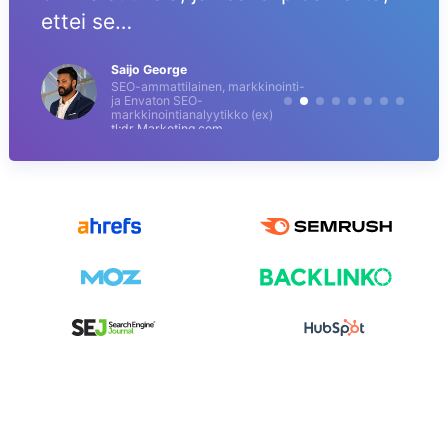
ettei se…
Saijo George
SEO-ammattilainen, markkinointi-
ja Envaton SEO-
markkinointianalyytikko (ex)
tl;dr Marketing.com