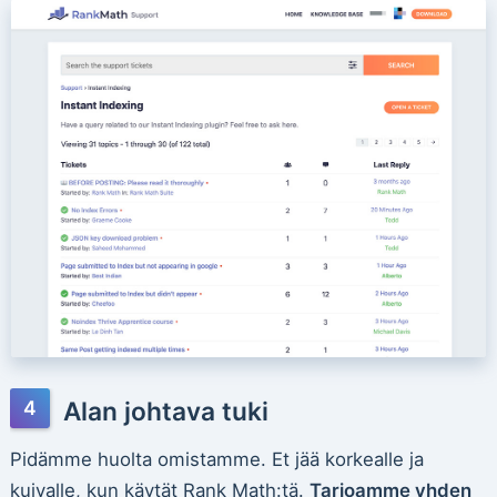
Alan johtava tuki
Pidämme huolta omistamme. Et jää korkealle ja
kuivalle, kun käytät Rank Math:tä.
Tarjoamme yhden