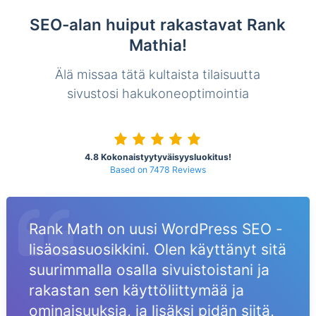
SEO-alan huiput rakastavat Rank
Mathia!
Älä missaa tätä kultaista tilaisuutta
sivustosi hakukoneoptimointia
4.8 Kokonaistyytyväisyysluokitus!
Based on 7478 Reviews
Rank Math on uusi WordPress SEO -
lisäosasuosikkini. Olen käyttänyt sitä
suurimmalla osalla sivuistoistani ja
rakastan sen käyttöliittymää ja
ominaisuuksia, ja lisäksi pidän siitä,