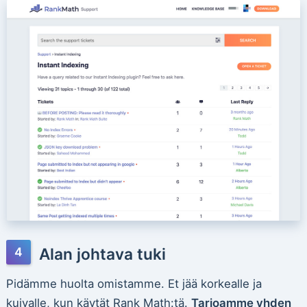
Alan johtava tuki
Pidämme huolta omistamme. Et jää korkealle ja
kuivalle, kun käytät Rank Math:tä.
Tarjoamme yhden