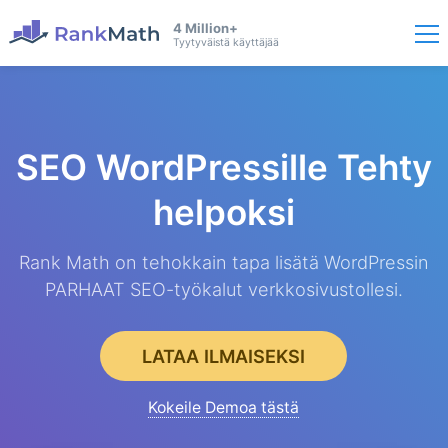
4 Million+
Tyytyväistä käyttäjää
SEO WordPressille
Tehty
helpoksi
Rank Math on tehokkain tapa lisätä WordPressin
PARHAAT SEO-työkalut verkkosivustollesi.
LATAA ILMAISEKSI
Kokeile Demoa tästä