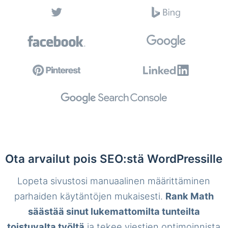
Ota arvailut pois SEO:stä WordPressille
Lopeta sivustosi manuaalinen määrittäminen
parhaiden käytäntöjen mukaisesti.
Rank Math
säästää sinut lukemattomilta tunteilta
toistuvalta työltä
ja tekee viestien optimoinnista