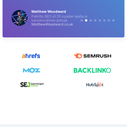
Matthew Woodward
Palkittu SEO yli 20 vuoden ajalta ja
kansainvälinen puhuja
MatthewWoodward.co.uk