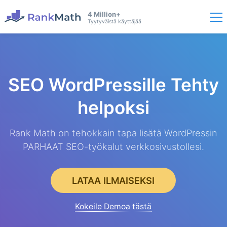
4 Million+
Tyytyväistä käyttäjää
SEO WordPressille
Tehty
helpoksi
Rank Math on tehokkain tapa lisätä WordPressin
PARHAAT SEO-työkalut verkkosivustollesi.
LATAA ILMAISEKSI
Kokeile Demoa tästä