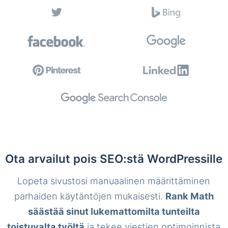
Ota arvailut pois SEO:stä WordPressille
Lopeta sivustosi manuaalinen määrittäminen
parhaiden käytäntöjen mukaisesti.
Rank Math
säästää sinut lukemattomilta tunteilta
toistuvalta työltä
ja tekee viestien optimoinnista