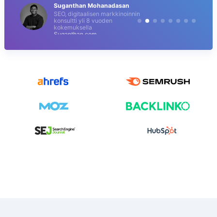
Suganthan Mohanadasan
SEO, digitaalisen markkinoinnin
konsultti yli 8 vuoden
kokemuksella
Suganthan.com