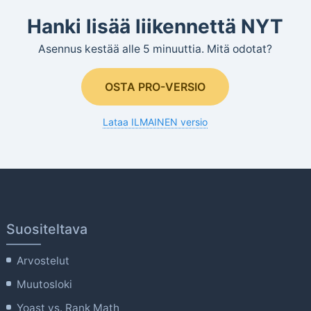
Hanki lisää liikennettä NYT
Asennus kestää alle 5 minuuttia. Mitä odotat?
OSTA PRO-VERSIO
Lataa ILMAINEN versio
Suositeltava
Arvostelut
Muutosloki
Yoast vs. Rank Math