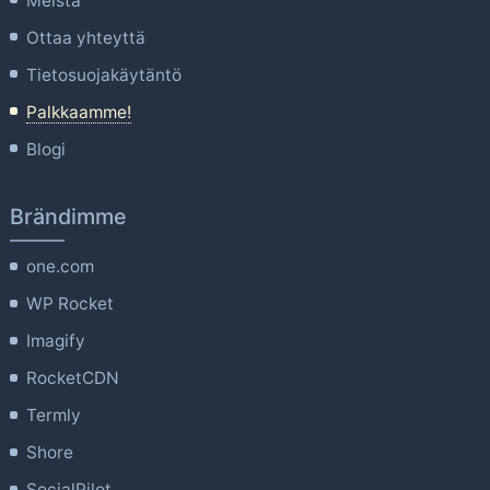
Meistä
Ottaa yhteyttä
Tietosuojakäytäntö
Palkkaamme!
Blogi
Brändimme
one.com
WP Rocket
Imagify
RocketCDN
Termly
Shore
SocialPilot