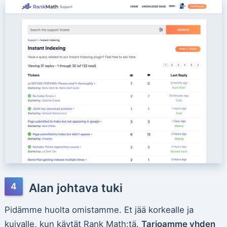
Alan johtava tuki
Pidämme huolta omistamme. Et jää korkealle ja
kuivalle, kun käytät Rank Math:tä.
Tarjoamme yhden