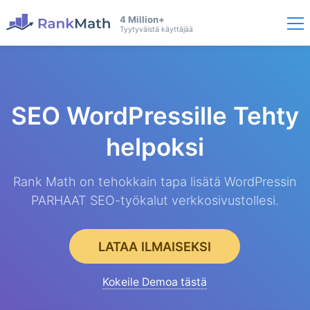
4 Million+
Tyytyväistä käyttäjää
SEO WordPressille
Tehty
helpoksi
Rank Math on tehokkain tapa lisätä WordPressin
PARHAAT SEO-työkalut verkkosivustollesi.
LATAA ILMAISEKSI
Kokeile Demoa tästä