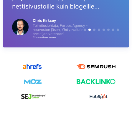
nettisivustoille kuin blogeille…
Chris Kirksey
Toimitusjohtaja, Forbes Agency -
neuvoston jäsen, Yhdysvaltain
armeijan veteraani
Direction.com