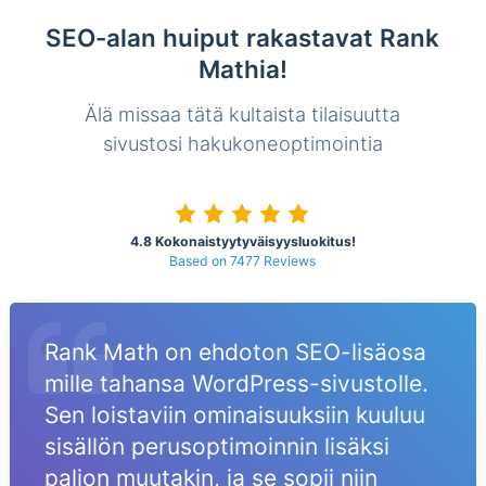
SEO-alan huiput rakastavat Rank
Mathia!
Älä missaa tätä kultaista tilaisuutta
sivustosi hakukoneoptimointia
4.8 Kokonaistyytyväisyysluokitus!
Based on 7477 Reviews
Rank Math on ehdoton SEO-lisäosa
mille tahansa WordPress-sivustolle.
Sen loistaviin ominaisuuksiin kuuluu
sisällön perusoptimoinnin lisäksi
paljon muutakin, ja se sopii niin