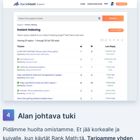
Alan johtava tuki
Pidämme huolta omistamme. Et jää korkealle ja
kuivalle, kun käytät Rank Math:tä.
Tarjoamme yhden