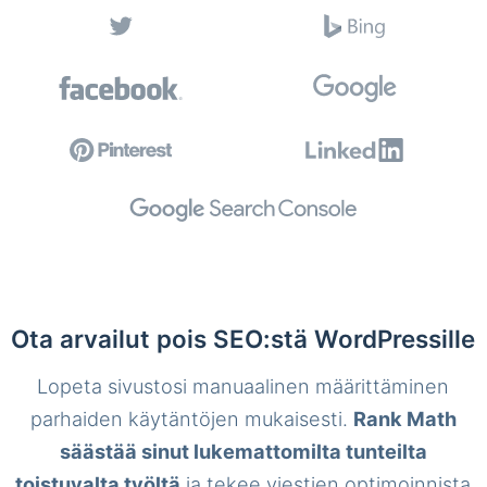
Ota arvailut pois SEO:stä WordPressille
Lopeta sivustosi manuaalinen määrittäminen
parhaiden käytäntöjen mukaisesti.
Rank Math
säästää sinut lukemattomilta tunteilta
toistuvalta työltä
ja tekee viestien optimoinnista