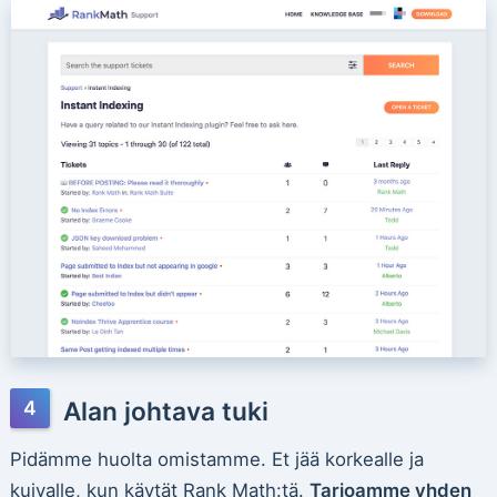
Alan johtava tuki
Pidämme huolta omistamme. Et jää korkealle ja
kuivalle, kun käytät Rank Math:tä.
Tarjoamme yhden