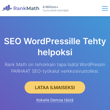
4 Million+
Tyytyväistä käyttäjää
SEO WordPressille
Tehty
helpoksi
Rank Math on tehokkain tapa lisätä WordPressin
PARHAAT SEO-työkalut verkkosivustollesi.
LATAA ILMAISEKSI
Kokeile Demoa tästä