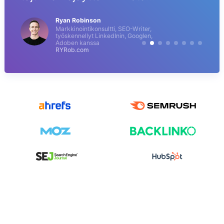
Ryan Robinson
Markkinointikonsultti, SEO-Writer,
työskennellyt LinkedInin, Googlen,
Adoben kanssa
RYRob.com