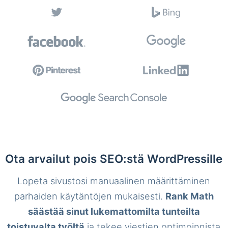
Ota arvailut pois SEO:stä WordPressille
Lopeta sivustosi manuaalinen määrittäminen
parhaiden käytäntöjen mukaisesti.
Rank Math
säästää sinut lukemattomilta tunteilta
toistuvalta työltä
ja tekee viestien optimoinnista